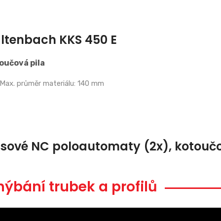
ltenbach KKS 450 E
oučová pila
Max. průměr materiálu: 140 mm
sové NC poloautomaty (2x), kotoučov
ýbání trubek a profilů