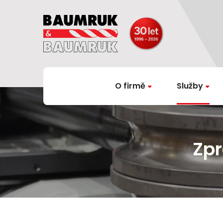
O firmě
Služby
Zpr