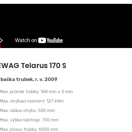
WAG Telarus 170 S
bačka trubek, r. v. 2009
Max. průměr trubky: 168 mm x 3 mm
Max. ohýbací moment: 127 kNm
Max. rádius ohybu: 500 mm
Max. výška nástroje: 700 mm
Max. posuv trubky: 6000 mm