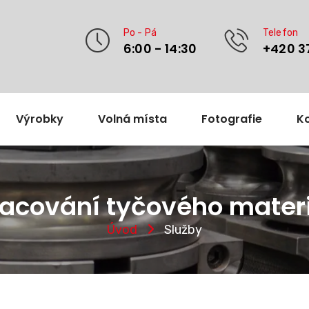
Po - Pá
Telefon
6:00 - 14:30
+420 3
Výrobky
Volná místa
Fotografie
K
acování tyčového mater
Úvod
Služby