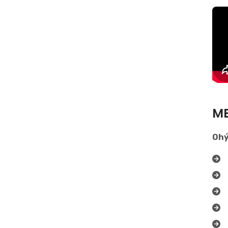
ME
Ohý