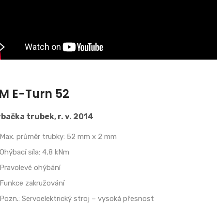
M E-Turn 52
bačka trubek, r. v. 2014
Max. průměr trubky: 52 mm x 2 mm
Ohýbací síla: 4,8 kNm
Pravolevé ohýbání
Funkce zakružování
Pozn.: Servoelektrický stroj – vysoká přesnost