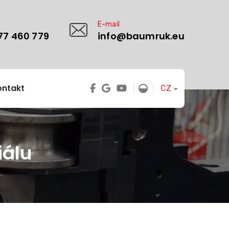
E-mail
77 460 779
info@baumruk.eu
ontakt
CZ
|
|
iálu