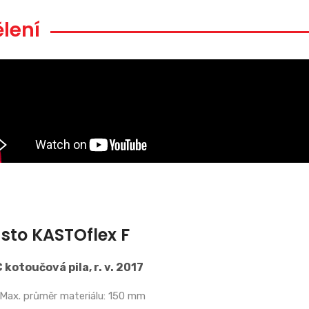
lení
sto KASTOflex F
 kotoučová pila, r. v. 2017
Max. průměr materiálu: 150 mm