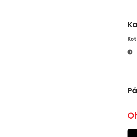
Ka
Kot
Pá
Oh